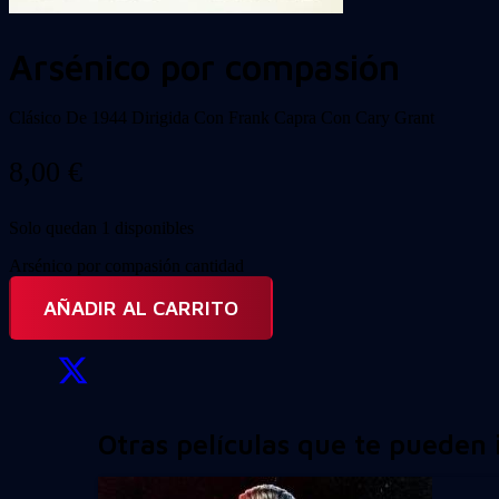
Arsénico por compasión
Clásico De 1944 Dirigida Con Frank Capra Con Cary Grant
8,00
€
Solo quedan 1 disponibles
Arsénico por compasión cantidad
AÑADIR AL CARRITO
Otras películas que te pueden 