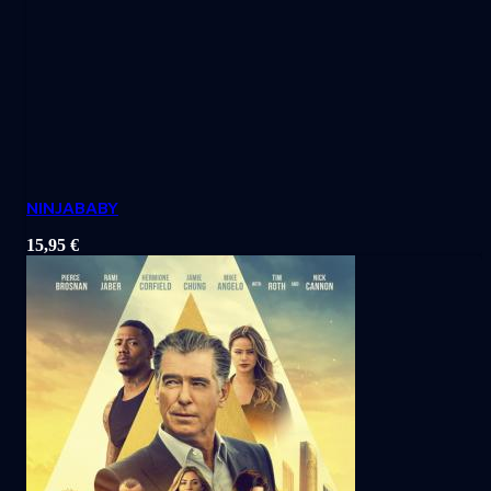
NINJABABY
15,95
€