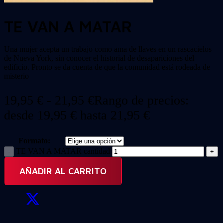
TE VAN A MATAR
Una mujer acepta un trabajo como ama de llaves en un rascacielos
de Nueva York, sin conocer el historial de desapariciones del
edificio. Pronto se da cuenta de que la comunidad está rodeada de
misterio
19,95
€
-
21,95
€
Rango de precios:
desde 19,95 € hasta 21,95 €
Formato:
TE VAN A MATAR cantidad
AÑADIR AL CARRITO