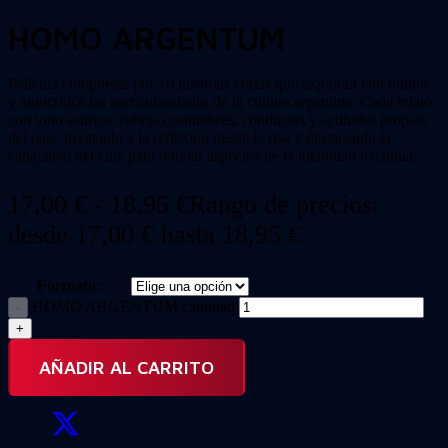
HOMO ARGENTUM
Película compuesta por 16 historias cortas que exploran con humor
y autocrítica las particularidades de la cultura argentina. Cada relato,
con tono satírico, refleja costumbres, conductas y actitudes propias
del país, invitando a la reflexión desde la risa y destacando la
capacidad del cine para retratar aspectos de la identidad nacional.
17,00
€
-
18,95
€
Rango de precios:
desde 17,00 € hasta 18,95 €
Formato:
HOMO ARGENTUM cantidad
AÑADIR AL CARRITO