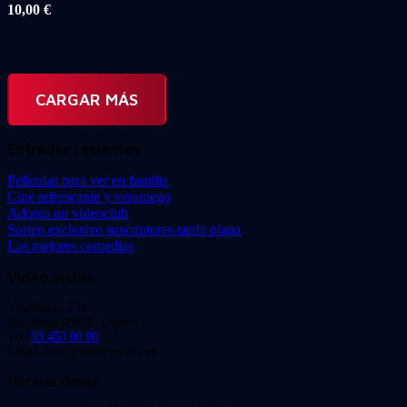
10,00
€
CARGAR MÁS
Entradas recientes
Películas para ver en familia
Cine refrescante y veraniego
Adopta un videoclub
Sorteo exclusivo suscriptores tarifa plana
Las mejores comedias
Video Instan
Viladomat, 239
Barcelona 08029. España.
Tel:
93 453 00 00
Email: info@videoinstan.net
Horario tienda