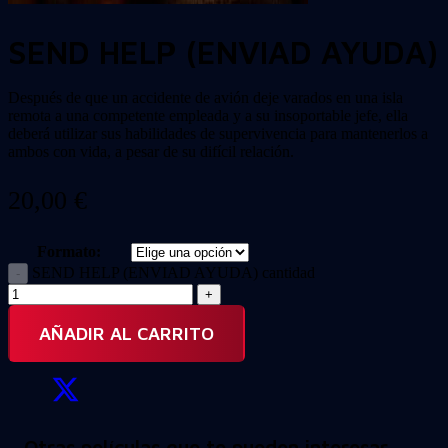
SEND HELP (ENVIAD AYUDA)
Después de que un accidente de avión deje varados en una isla
remota a una competente empleada y a su insoportable jefe, ella
deberá utilizar sus habilidades de supervivencia para mantenerlos a
ambos con vida, a pesar de su difícil relación.
20,00
€
Formato:
SEND HELP (ENVIAD AYUDA) cantidad
AÑADIR AL CARRITO
Otras películas que te pueden interesar