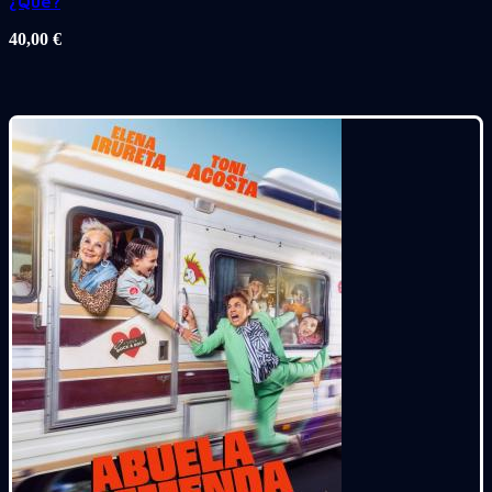
¿Qué?
40,00
€