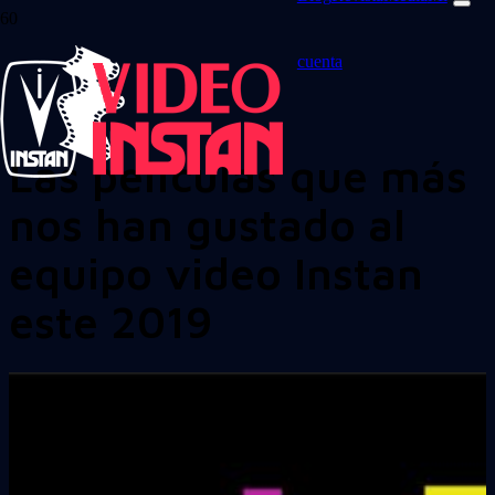
cuenta
Las películas que más
nos han gustado al
equipo video Instan
este 2019