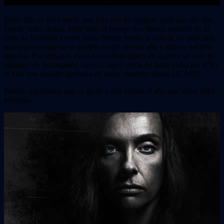
Estos días se lleva hacer una lista con las mejores películas del año.
Desde video instan, entre todo el equipo nos hemos reunido en la
cena de Navidad y entre todos hemos hecho la lista de las películas
que creemos que no os podéis perder de este año y alguna del año
anterior. Por supuesto están todas disponibles en nuestra sección de
alquiler. Os recordamos nuestra súper oferta de tarifa plana por 8’95
al mes con alquiler ilimitado de todos nuestros títulos (45.996).
Bueno, esperamos que os guste y nos vemos el año que viene entre
películas.