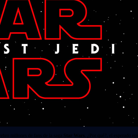
rebro millones de fans de la saga
Star Wars
. ¿Por qué?, el esperado ep