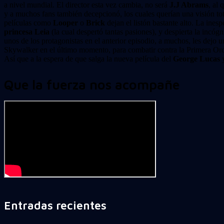
a nivel mundial. El director esta vez cambia, no será
J.J Abrams
, al
y a muchos fans también decepcionó, los cuales querían una visión tot
películas como
Looper
o
Brick
dejan el listón bastante alto. La ine
princesa Leia
(la cual despertó tantas pasiones), y despierta la incó
unos de los protagonistas en el anterior episodio, a muchos, les dejo 
Skywalker en el último momento, para combatir contra la Primera Or
Así que a la espera de que salga la nueva película del
George Lucas
y
Que la fuerza nos acompañe
Entradas recientes