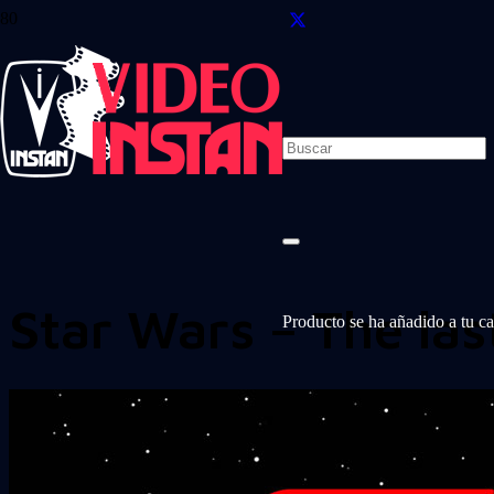
Star Wars – The las
Producto
se ha añadido a tu car