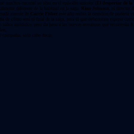
 que muchos encantó su obra en el episodio anterior (
El despertar de la
almente diferente de la habitual en la saga.
Rian Johnson
, el director
sperada muerte de
Carrie Fisher
este año realza la emoción de poderla ve
gnita de cómo será el final de la saga, para el que deberemos esperar c
un sabor agridulce, pero da paso a las nuevas aventuras que recorrerán 
den.
 compañía, solo cabe decir: