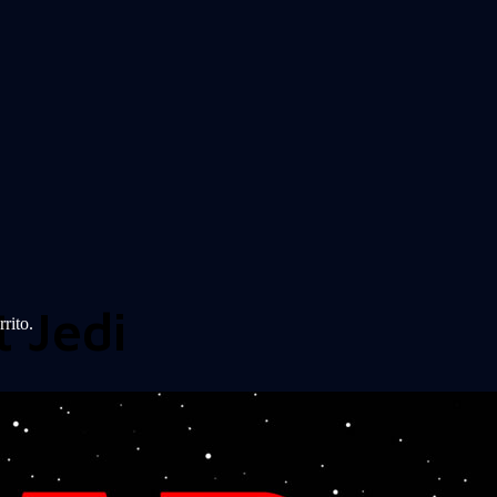
t Jedi
rito.