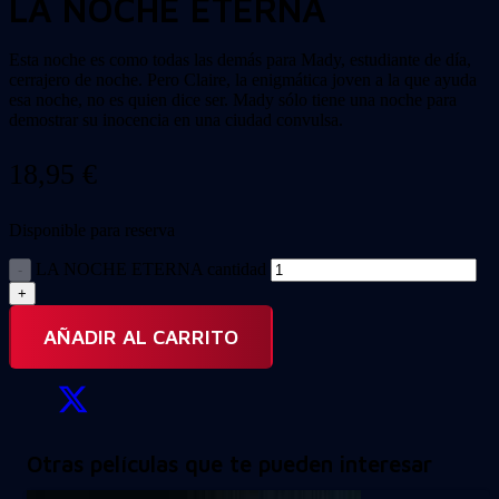
LA NOCHE ETERNA
Esta noche es como todas las demás para Mady, estudiante de día,
cerrajero de noche. Pero Claire, la enigmática joven a la que ayuda
esa noche, no es quien dice ser. Mady sólo tiene una noche para
demostrar su inocencia en una ciudad convulsa.
18,95
€
Disponible para reserva
LA NOCHE ETERNA cantidad
AÑADIR AL CARRITO
Otras películas que te pueden interesar