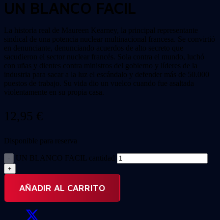
UN BLANCO FACIL
La historia real de Maureen Kearney, la principal representante
sindical de una potencia nuclear multinacional francesa. Se convirtió
en denunciante, denunciando acuerdos de alto secreto que
sacudieron el sector nuclear francés. Sola contra el mundo, luchó
con uñas y dientes contra ministros del gobierno y líderes de la
industria para sacar a la luz el escándalo y defender más de 50.000
puestos de trabajo. Su vida dio un vuelco cuando fue asaltada
violentamente en su propia casa.
12,95
€
Disponible para reserva
UN BLANCO FACIL cantidad
AÑADIR AL CARRITO