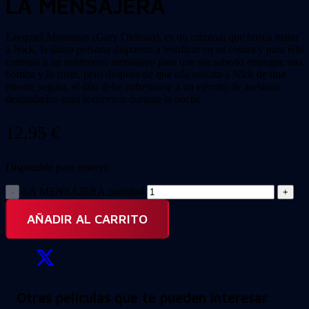
LA MENSAJERA
Ezequiel Mannings (Gary Oldman), es un criminal que busca matar
a Nick, la única persona dispuesta a testificar en su contra y para ello
contrata a un misterioso mensajero para que sin saberlo entregue una
bomba y lo mate, pero después de que ella rescata a Nick de una
muerte segura, el dúo debe enfrentarse a un ejército de asesinos
despiadados para sobrevivir durante la noche
12,95
€
Disponible para reserva
LA MENSAJERA cantidad
AÑADIR AL CARRITO
Otras películas que te pueden interesar