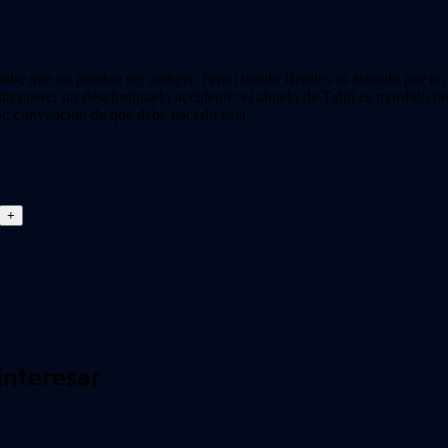
, sabe que no pueden ser amigos. Pero cuando Bristles es atacado por un 
 sin querer un desafortunado accidente: el abuelo de Tafiti es mordido po
lor, convencido de que debe hacerlo sola.
interesar