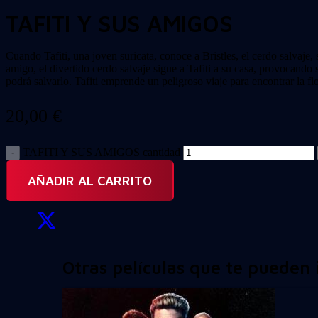
TAFITI Y SUS AMIGOS
Cuando Tafiti, una joven suricata, conoce a Bristles, el cerdo salvaje
amigo, el divertido cerdo salvaje sigue a Tafiti a su casa, provocando
podrá salvarlo. Tafiti emprende un peligroso viaje para encontrar la f
20,00
€
TAFITI Y SUS AMIGOS cantidad
AÑADIR AL CARRITO
Otras películas que te pueden 