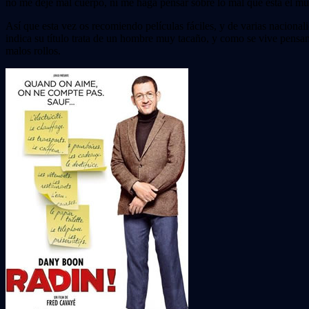
no me deje mal cuerpo, ni me haga pensar sobre lo mal que está el mund
Así que esta vez os recomiendo películas fáciles, y de varias nacional
indica su título trata de un hombre muy tacaño, y como se vive pensa
malos rollos.