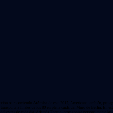
 acción os recomiendo
Atómica
de este 2017, Americana también, prota
ransporta a finales de los 80 en plena caída del Muro de Berlín. En est
 del estrés de cada día. Además Theron, protagoniza personalmente las es