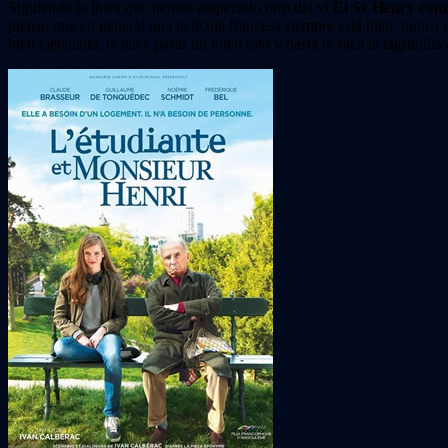
Siguiendo la línea que hemos empezado otro día vi
El Sr Henry com
pienso que en general una película francesa siempre está bien, nunca 
bien ejecutada, te hace pasar un buen rato y hasta te saca la lagrimilla a