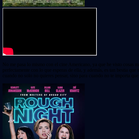
No me pasa lo mismo con el cine Americano, ya que he visto cosas malí
perfectamente con lo que esperas de ella, y además, es tan bestia que 
cuando no solo no quieres pensar, sino para cuando no te importa que un