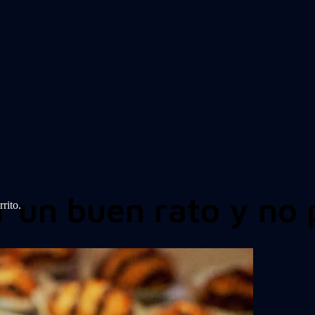
r un buen rato y no
rito.