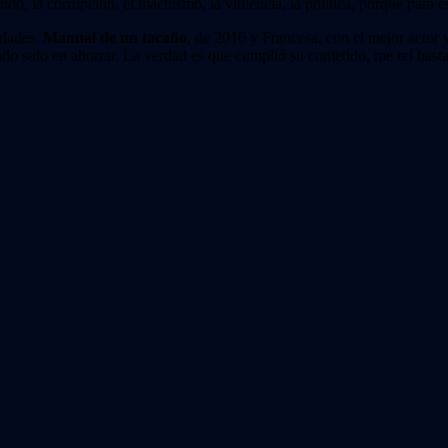
o, la corrupción, el machismo, la violencia, la política, porque para e
idades.
Manual de un tacaño
, de 2016 y Francesa, con el mejor actor
ndo solo en ahorrar. La verdad es que cumplió su cometido, me reí bas