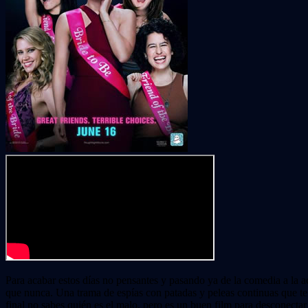
Para acabar estos días no pensantes y pasando ya de la comedia a la
que nunca. Una trama de espías con patadas y peleas continuas que te t
final no sabes quién es el malo, pero es un buen film para desconectar