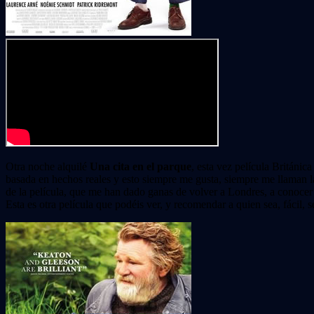
Otra noche alquilé
Una cita en el parque
, esta vez película Británic
basada en hechos reales y esto siempre me gusta, siempre me llaman la
de la película, que me han dado ganas de volver a Londres, a conocer 
Esta es otra película que podéis ver, y recomendar a quien sea, fácil, s