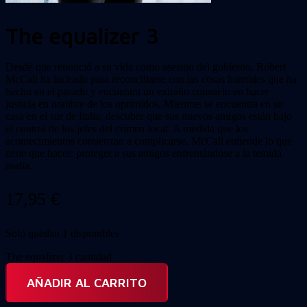
The equalizer 3
Desde que renunció a su vida como asesino del gobierno, Robert
McCall ha luchado para reconciliarse con las cosas horribles que ha
hecho en el pasado y encuentra un extraño consuelo en hacer
justicia en nombre de los oprimidos. Mientras se encuentra en su
casa en el sur de Italia, descubre que sus nuevos amigos están bajo
el control de los jefes del crimen local. A medida que los
acontecimientos comienzan a complicarse, McCall entiende lo que
tiene que hacer: proteger a sus amigos enfrentándose a la temida
mafia.
17,95
€
Solo quedan 1 disponibles
The equalizer 3 cantidad
AÑADIR AL CARRITO