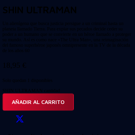
SHIN ULTRAMAN
Un alienígena que busca justicia persigue a un criminal hasta un
planeta llamado Tierra. Para expiar sus pecados decide ceder su
poder a un humano que se convierte en un héroe llamado a proteger
su mundo. Así es como nace «The Ultra Man», una reimaginación
del famoso superhéroe japonés omnipresente en la TV de la década
de los años 60
18,95
€
Solo quedan 1 disponibles
SHIN ULTRAMAN cantidad
AÑADIR AL CARRITO