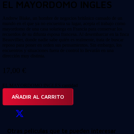
EL MAYORDOMO INGLES
Andrew Blake, un hombre de negocios británico cansado de un
mundo en el que ya no encuentra su lugar, acepta el trabajo como
mayordomo de una casa solariega en Francia para conservar los
recuerdos de su difunta esposa francesa. Al desembarcar en la finca
Beauvillier, donde nadie sabe quién es realmente, trata de buscar
reposo para poner en orden sus pensamientos. Sin embargo, los
encuentros y situaciones fuera de control lo llevarán en una
dirección muy distinta.
17,00
€
EL MAYORDOMO INGLES cantidad
AÑADIR AL CARRITO
Otras películas que te pueden interesar