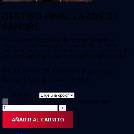
DESTINO FINAL LAZOS DE
SANGRE
Acosada por una violenta pesadilla recurrente, la estudiante
universitaria Stefanie se dirige a casa para localizar a la única
persona que podría ser capaz de romper el ciclo y salvar a su familia
de la espeluznante muerte que inevitablemente les espera a todos.
19,95
€
-
21,95
€
Rango de precios:
desde 19,95 € hasta 21,95 €
Formato:
DESTINO FINAL LAZOS DE SANGRE cantidad
AÑADIR AL CARRITO