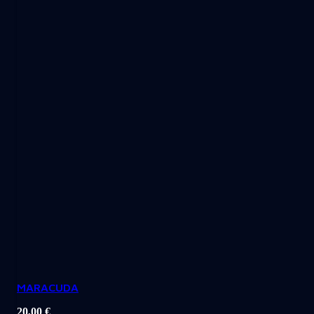
MARACUDA
20,00
€