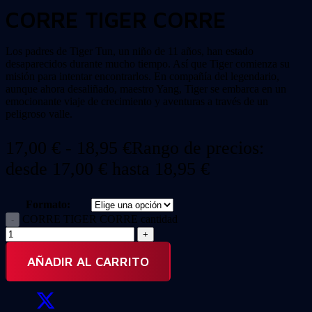
CORRE TIGER CORRE
Los padres de Tiger Tun, un niño de 11 años, han estado
desaparecidos durante mucho tiempo. Así que Tiger comienza su
misión para intentar encontrarlos. En compañía del legendario,
aunque ahora desaliñado, maestro Yang, Tiger se embarca en un
emocionante viaje de crecimiento y aventuras a través de un
peligroso valle.
17,00
€
-
18,95
€
Rango de precios:
desde 17,00 € hasta 18,95 €
Formato:
CORRE TIGER CORRE cantidad
AÑADIR AL CARRITO