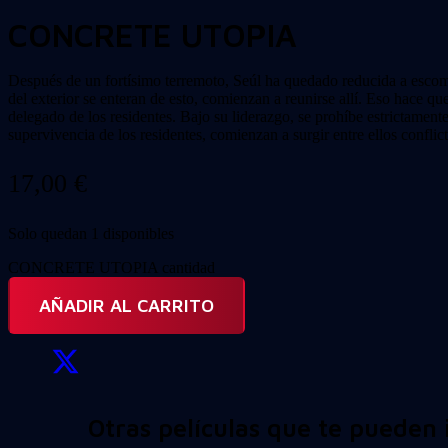
CONCRETE UTOPIA
Después de un fortísimo terremoto, Seúl ha quedado reducida a esco
del exterior se enteran de esto, comienzan a reunirse allí. Eso hace q
delegado de los residentes. Bajo su liderazgo, se prohíbe estrictamen
supervivencia de los residentes, comienzan a surgir entre ellos conflic
17,00
€
Solo quedan 1 disponibles
CONCRETE UTOPIA cantidad
AÑADIR AL CARRITO
Otras películas que te pueden 