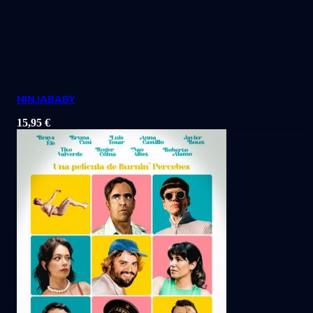
NINJABABY
15,95
€