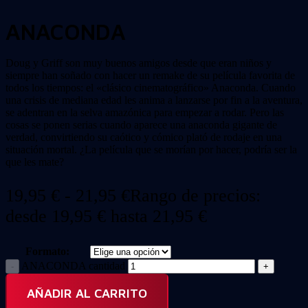
ANACONDA
Doug y Griff son muy buenos amigos desde que eran niños y
siempre han soñado con hacer un remake de su película favorita de
todos los tiempos: el «clásico cinematográfico» Anaconda. Cuando
una crisis de mediana edad les anima a lanzarse por fin a la aventura,
se adentran en la selva amazónica para empezar a rodar. Pero las
cosas se ponen serias cuando aparece una anaconda gigante de
verdad, convirtiendo su caótico y cómico plató de rodaje en una
situación mortal. ¿La película que se morían por hacer, podría ser la
que les mate?
19,95
€
-
21,95
€
Rango de precios:
desde 19,95 € hasta 21,95 €
Formato:
ANACONDA cantidad
AÑADIR AL CARRITO