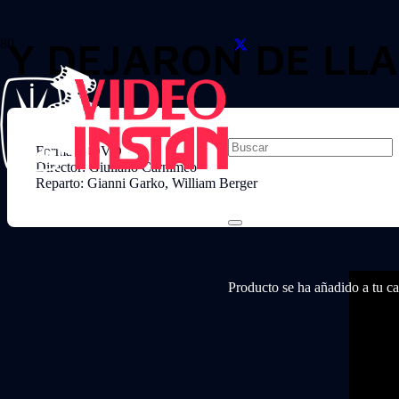
Y DEJARON DE L
Formato: DVD
Director: Giuliano Carnimeo
Reparto: Gianni Garko, William Berger
Producto
se ha añadido a tu car