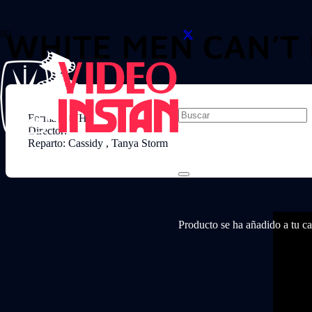
WHITE MEN CAN’T
Formato: VHS
Director:
Reparto: Cassidy , Tanya Storm
Producto
se ha añadido a tu car