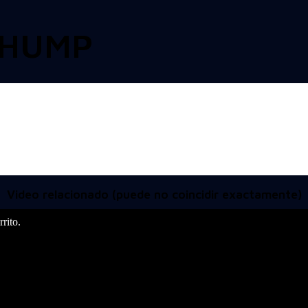
 HUMP
Video relacionado (puede no coincidir exactamente)
rito.