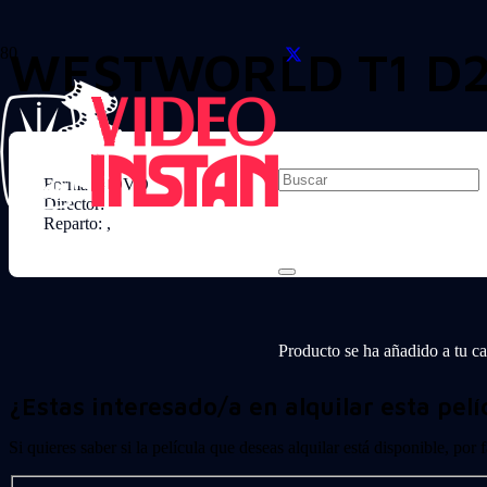
WESTWORLD T1 D
Formato: DVD
Director:
Reparto: ,
Producto
se ha añadido a tu car
¿Estas interesado/a en alquilar esta pelí
Si quieres saber si la película que deseas alquilar está disponible, por