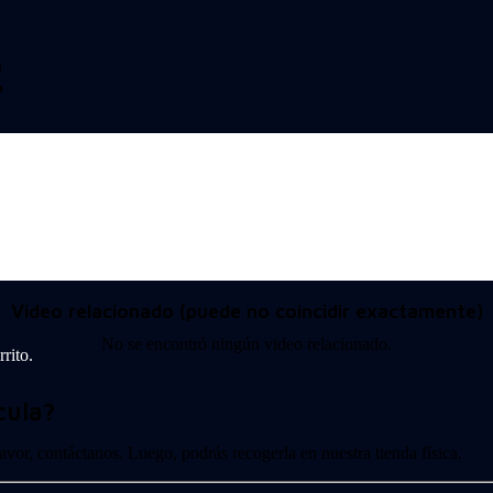
2
Video relacionado (puede no coincidir exactamente)
No se encontró ningún video relacionado.
rito.
cula?
 favor, contáctanos. Luego, podrás recogerla en nuestra tienda física.