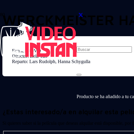
WERCKMEISTER HA
Formato: DVD
Director: Bela Tarr
Reparto: Lars Rudolph, Hanna Schygulla
Producto
se ha añadido a tu car
¿Estas interesado/a en alquilar esta pelí
Si quieres saber si la película que deseas alquilar está disponible, por