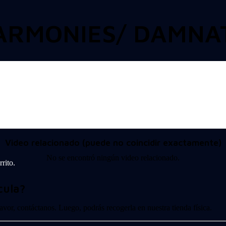
RMONIES/ DAMNAT
Video relacionado (puede no coincidir exactamente)
No se encontró ningún video relacionado.
rito.
cula?
 favor, contáctanos. Luego, podrás recogerla en nuestra tienda física.