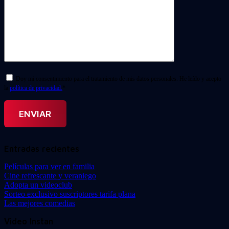
Doy mi consentimiento para el tratamiento de mis datos personales. He leído y acepto
la
política de privacidad.
*
Entradas recientes
Películas para ver en familia
Cine refrescante y veraniego
Adopta un videoclub
Sorteo exclusivo suscriptores tarifa plana
Las mejores comedias
Video Instan