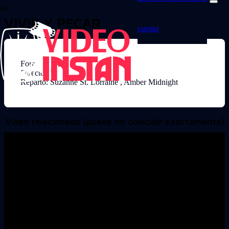
VIVIR Y PECAR
cuenta
Formato: VHS
Director:
Reparto: Suzanne St. Lorraine , Amber Midnight
Video relacionado (puede no coincidir exactamente)