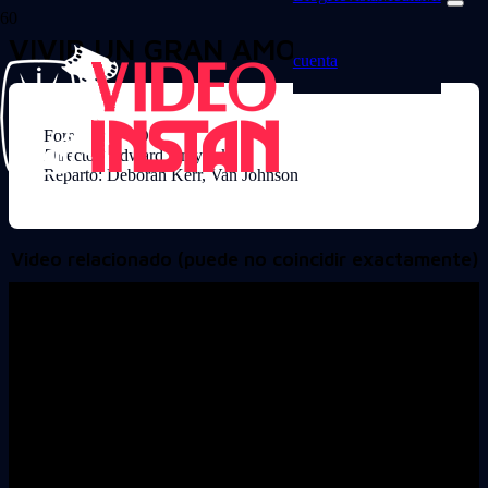
VIVIR UN GRAN AMOR
cuenta
Formato: DVD
Director: Edward Dmytryk
Reparto: Deborah Kerr, Van Johnson
Video relacionado (puede no coincidir exactamente)