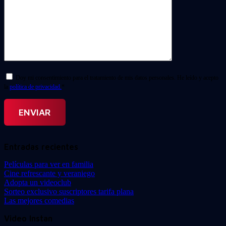
Doy mi consentimiento para el tratamiento de mis datos personales. He leído y acepto
la
política de privacidad.
*
Entradas recientes
Películas para ver en familia
Cine refrescante y veraniego
Adopta un videoclub
Sorteo exclusivo suscriptores tarifa plana
Las mejores comedias
Video Instan