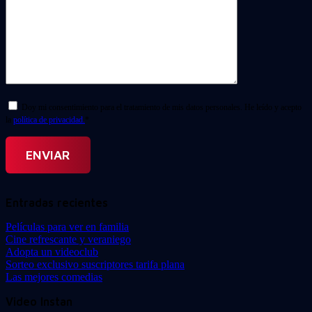
Doy mi consentimiento para el tratamiento de mis datos personales. He leído y acepto
la
política de privacidad.
*
Entradas recientes
Películas para ver en familia
Cine refrescante y veraniego
Adopta un videoclub
Sorteo exclusivo suscriptores tarifa plana
Las mejores comedias
Video Instan