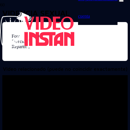
VIDENCIA SEXUAL
cuenta
Formato: DVD
Director:
Reparto: ,
Video relacionado (puede no coincidir exactamente)