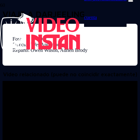
VIAJE A DARJEELING
cuenta
Formato: DVD
Director: Wes Anderson
Reparto: Owen Wilson, Adrien Brody
Video relacionado (puede no coincidir exactamente)