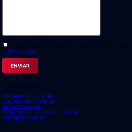
Doy mi consentimiento para el tratamiento de mis datos personales. He leído y acepto
la
política de privacidad.
*
Entradas recientes
Películas para ver en familia
Cine refrescante y veraniego
Adopta un videoclub
Sorteo exclusivo suscriptores tarifa plana
Las mejores comedias
Video Instan