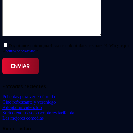
Doy mi consentimiento para el tratamiento de mis datos personales. He leído y acepto
la
política de privacidad.
*
Entradas recientes
Películas para ver en familia
Cine refrescante y veraniego
Adopta un videoclub
Sorteo exclusivo suscriptores tarifa plana
Las mejores comedias
Video Instan