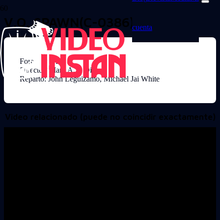
V.O. SPAWN(C-0386)
cuenta
Formato: VHS
Director: Mark A.Z. Dippe
Reparto: John Leguizamo, Michael Jai White
Video relacionado (puede no coincidir exactamente)