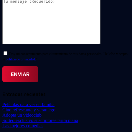
Doy mi consentimiento para el tratamiento de mis datos personales. He leído y acepto
la
política de privacidad.
*
Entradas recientes
Películas para ver en familia
Cine refrescante y veraniego
Adopta un videoclub
Sorteo exclusivo suscriptores tarifa plana
Las mejores comedias