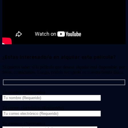
¿Estas interesado/a en alquilar esta película?
Si quieres saber si la película que deseas alquilar está disponible, por
favor, contáctanos. Luego, podrás recogerla en nuestra tienda física.
Tu nombre (Requerido)
Tu correo electrónico (Requerido)
Tu mensaje (Necesario)