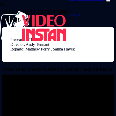
V.O. SOLO LOS TONTOS SE
cuenta
ENAMORAN
Formato: VHS
Director: Andy Tennant
Reparto: Matthew Perry , Salma Hayek
Video relacionado (puede no coincidir exactamente)