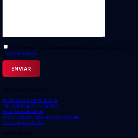
Doy mi consentimiento para el tratamiento de mis datos personales. He leído y acepto
la
política de privacidad.
*
Entradas recientes
Películas para ver en familia
Cine refrescante y veraniego
Adopta un videoclub
Sorteo exclusivo suscriptores tarifa plana
Las mejores comedias
Video Instan