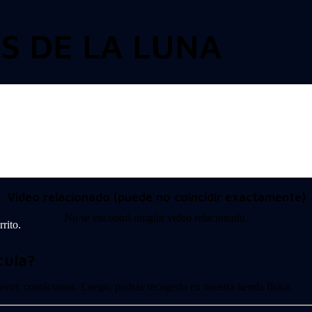
S DE LA LUNA
Video relacionado (puede no coincidir exactamente)
No se encontró ningún video relacionado.
rito.
cula?
 favor, contáctanos. Luego, podrás recogerla en nuestra tienda física.