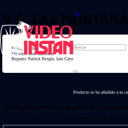
V.O. LAS MONTAÑA
Formato: VHS
Director: Bob Rafelson
Reparto: Patrick Bergin, Iain Glen
Producto
se ha añadido a tu car
¿Estas interesado/a en alquilar esta pelí
Si quieres saber si la película que deseas alquilar está disponible, por