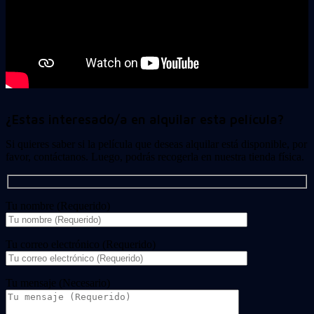
¿Estas interesado/a en alquilar esta película?
Si quieres saber si la película que deseas alquilar está disponible, por
favor, contáctanos. Luego, podrás recogerla en nuestra tienda física.
Tu nombre (Requerido)
Tu correo electrónico (Requerido)
Tu mensaje (Necesario)