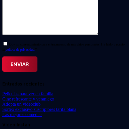
Doy mi consentimiento para el tratamiento de mis datos personales. He leído y acepto
la
política de privacidad.
*
Entradas recientes
Películas para ver en familia
Cine refrescante y veraniego
Adopta un videoclub
Sorteo exclusivo suscriptores tarifa plana
Las mejores comedias
Video Instan