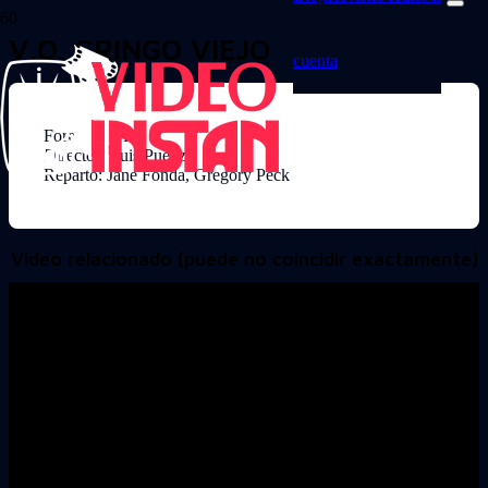
V.O. GRINGO VIEJO
cuenta
Formato: VHS
Director: Luis Puenzo
Reparto: Jane Fonda, Gregory Peck
Video relacionado (puede no coincidir exactamente)