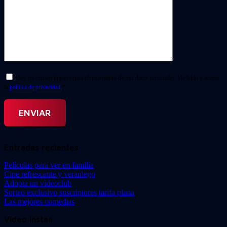
Doy mi consentimiento para el tratamiento de mis datos personales. He leído y acepto
la
política de privacidad.
*
Entradas recientes
Películas para ver en familia
Cine refrescante y veraniego
Adopta un videoclub
Sorteo exclusivo suscriptores tarifa plana
Las mejores comedias
Video Instan