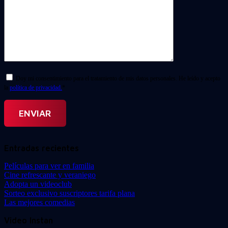
Doy mi consentimiento para el tratamiento de mis datos personales. He leído y acepto
la
política de privacidad.
*
Entradas recientes
Películas para ver en familia
Cine refrescante y veraniego
Adopta un videoclub
Sorteo exclusivo suscriptores tarifa plana
Las mejores comedias
Video Instan