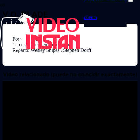
V.O. BLADE
cuenta
Formato: VHS
Director: Stephen Norrington
Reparto: Wesley Snipes , Stephen Dorff
Video relacionado (puede no coincidir exactamente)