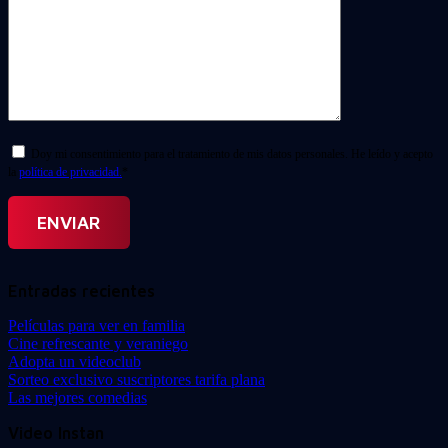
Doy mi consentimiento para el tratamiento de mis datos personales. He leído y acepto
la
política de privacidad.
*
Entradas recientes
Películas para ver en familia
Cine refrescante y veraniego
Adopta un videoclub
Sorteo exclusivo suscriptores tarifa plana
Las mejores comedias
Video Instan