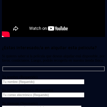
¿Estas interesado/a en alquilar esta película?
Si quieres saber si la película que deseas alquilar está disponible, por
favor, contáctanos. Luego, podrás recogerla en nuestra tienda física.
Tu nombre (Requerido)
Tu correo electrónico (Requerido)
Tu mensaje (Necesario)