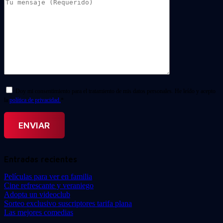
Doy mi consentimiento para el tratamiento de mis datos personales. He leído y acepto
la
política de privacidad.
*
Entradas recientes
Películas para ver en familia
Cine refrescante y veraniego
Adopta un videoclub
Sorteo exclusivo suscriptores tarifa plana
Las mejores comedias