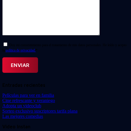
Doy mi consentimiento para el tratamiento de mis datos personales. He leído y acepto
la
política de privacidad.
*
Entradas recientes
Películas para ver en familia
Cine refrescante y veraniego
Adopta un videoclub
Sorteo exclusivo suscriptores tarifa plana
Las mejores comedias
Video Instan