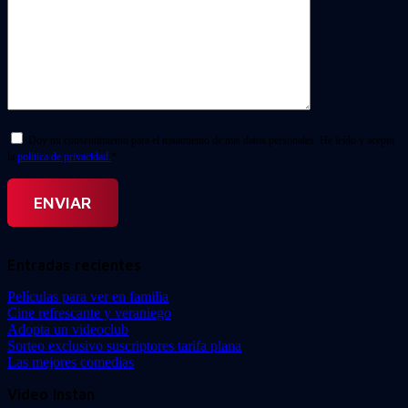
Doy mi consentimiento para el tratamiento de mis datos personales. He leído y acepto
la
política de privacidad.
*
Entradas recientes
Películas para ver en familia
Cine refrescante y veraniego
Adopta un videoclub
Sorteo exclusivo suscriptores tarifa plana
Las mejores comedias
Video Instan