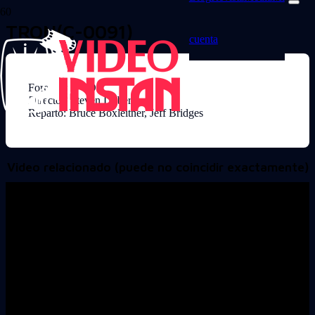
TRON(C-0091)
cuenta
Formato: DVD
Director: Steven Lisberger
Reparto: Bruce Boxleitner, Jeff Bridges
Video relacionado (puede no coincidir exactamente)