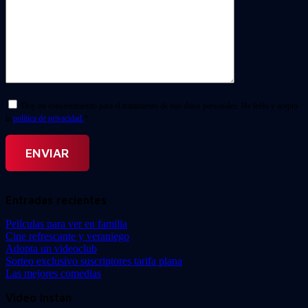
Doy mi consentimiento para el tratamiento de mis datos personales. He leído y acepto
la
política de privacidad.
*
Entradas recientes
Películas para ver en familia
Cine refrescante y veraniego
Adopta un videoclub
Sorteo exclusivo suscriptores tarifa plana
Las mejores comedias
Video Instan