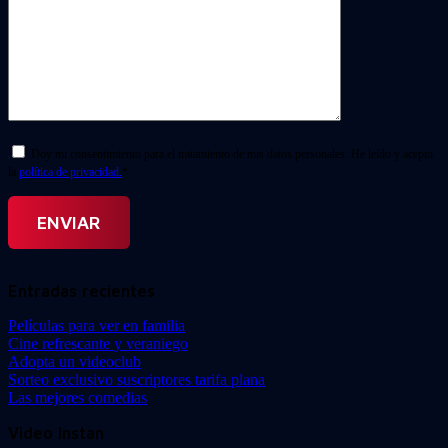
Doy mi consentimiento para el tratamiento de mis datos personales. He leído y acepto
la
política de privacidad.
*
Entradas recientes
Películas para ver en familia
Cine refrescante y veraniego
Adopta un videoclub
Sorteo exclusivo suscriptores tarifa plana
Las mejores comedias
Video Instan