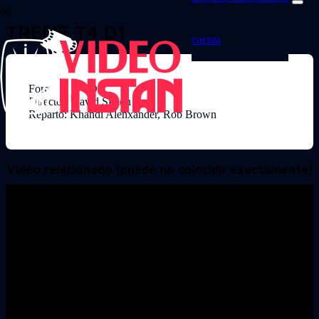
TREME T4 D1
cuenta
Formato: DVD
Director: David Simon
Reparto: Khandi Alenxander, Rob Brown
Video relacionado (puede no coincidir exactamente)