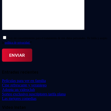
Doy mi consentimiento para el tratamiento de mis datos personales. He leído y acepto
la
política de privacidad.
*
Entradas recientes
Películas para ver en familia
Cine refrescante y veraniego
Adopta un videoclub
Sorteo exclusivo suscriptores tarifa plana
Las mejores comedias
Video Instan