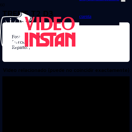
TREME T2 D3
cuenta
Formato: DVD
Director:
Reparto: ,
Video relacionado (puede no coincidir exactamente)