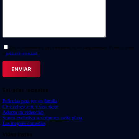
Doy mi consentimiento para el tratamiento de mis datos personales. He leído y acepto
la
política de privacidad.
*
Entradas recientes
Películas para ver en familia
Cine refrescante y veraniego
Adopta un videoclub
Sorteo exclusivo suscriptores tarifa plana
Las mejores comedias
Video Instan