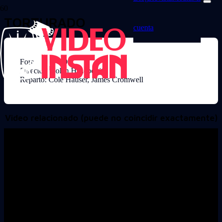
TORTURADO
cuenta
Formato: DVD
Director: Nolan H Lebovitz
Reparto: Cole Hauser, James Cromwell
Video relacionado (puede no coincidir exactamente)