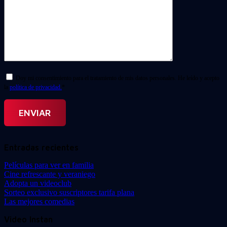
Doy mi consentimiento para el tratamiento de mis datos personales. He leído y acepto
la
política de privacidad.
*
Entradas recientes
Películas para ver en familia
Cine refrescante y veraniego
Adopta un videoclub
Sorteo exclusivo suscriptores tarifa plana
Las mejores comedias
Video Instan