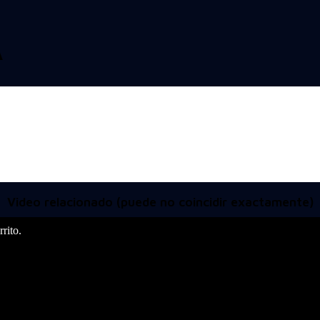
A
Video relacionado (puede no coincidir exactamente)
rito.