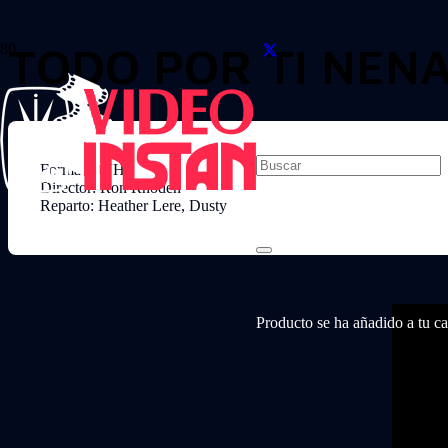
TODO POR TI NEN
Formato: VHS
Director: Ron Rhoden
Reparto: Heather Lere, Dusty
Producto
se ha añadido a tu car