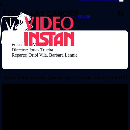
TODAS LAS CANCIONES HABLAN
cuenta
DE MI
Formato: DVD
Director: Jonas Trueba
Reparto: Oriol Vila, Barbara Lennie
Video relacionado (puede no coincidir exactamente)