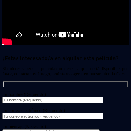
¿Estas interesado/a en alquilar esta película?
Si quieres saber si la película que deseas alquilar está disponible, por
favor, contáctanos. Luego, podrás recogerla en nuestra tienda física.
Tu nombre (Requerido)
Tu correo electrónico (Requerido)
Tu mensaje (Necesario)