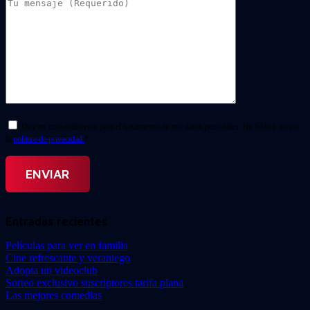
Doy mi consentimiento para el tratamiento de mis datos personales. He leído y acepto
la
política de privacidad.
*
Entradas recientes
Películas para ver en familia
Cine refrescante y veraniego
Adopta un videoclub
Sorteo exclusivo suscriptores tarifa plana
Las mejores comedias