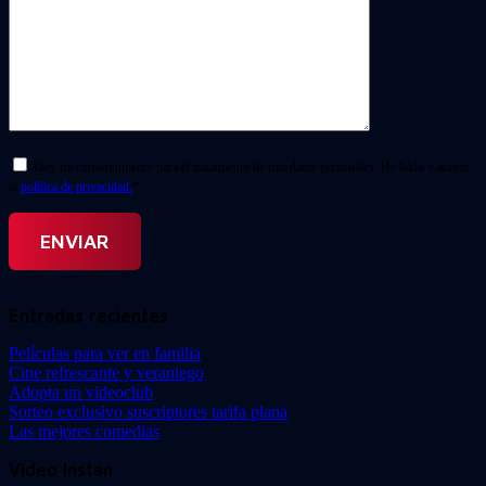
Doy mi consentimiento para el tratamiento de mis datos personales. He leído y acepto
la
política de privacidad.
*
Entradas recientes
Películas para ver en familia
Cine refrescante y veraniego
Adopta un videoclub
Sorteo exclusivo suscriptores tarifa plana
Las mejores comedias
Video Instan