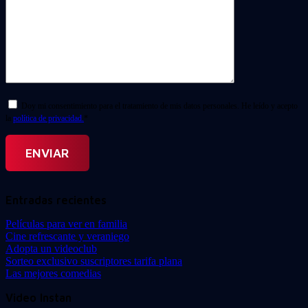
Doy mi consentimiento para el tratamiento de mis datos personales. He leído y acepto
la
política de privacidad.
*
Entradas recientes
Películas para ver en familia
Cine refrescante y veraniego
Adopta un videoclub
Sorteo exclusivo suscriptores tarifa plana
Las mejores comedias
Video Instan