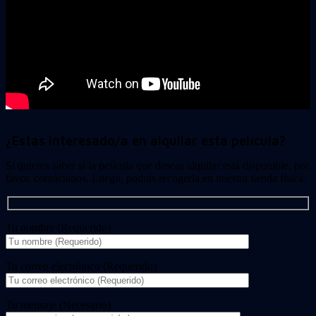
¿Estas interesado/a en alquilar esta película?
Si quieres saber si la película que deseas alquilar está disponible, por
favor, contáctanos. Luego, podrás recogerla en nuestra tienda física.
Tu nombre (Requerido)
Tu correo electrónico (Requerido)
Tu mensaje (Necesario)