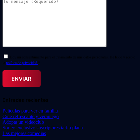
Doy mi consentimiento para el tratamiento de mis datos personales. He leído y acepto
la
política de privacidad.
*
Entradas recientes
Películas para ver en familia
Cine refrescante y veraniego
Adopta un videoclub
Sorteo exclusivo suscriptores tarifa plana
Las mejores comedias