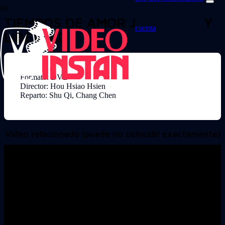
TIEMPOS DE AMOR JUVENTUD Y
cuenta
LIBERTAD
Formato: DVD
Director: Hou Hsiao Hsien
Reparto: Shu Qi, Chang Chen
Video relacionado (puede no coincidir exactamente)